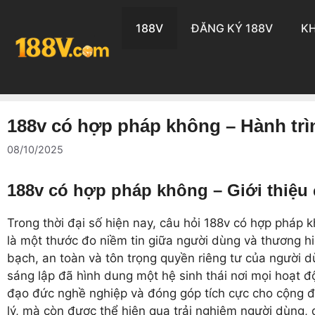
Chuyển
đến
188V
ĐĂNG KÝ 188V
KH
nội
dung
188v có hợp pháp không – Hành trì
08/10/2025
188v có hợp pháp không – Giới thiệu
Trong thời đại số hiện nay, câu hỏi 188v có hợp pháp
là một thước đo niềm tin giữa người dùng và thương h
bạch, an toàn và tôn trọng quyền riêng tư của người 
sáng lập đã hình dung một hệ sinh thái nơi mọi hoạt 
đạo đức nghề nghiệp và đóng góp tích cực cho cộng đ
lý, mà còn được thể hiện qua trải nghiệm người dùng, 