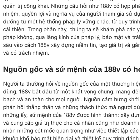
quản trị công khai. Những câu hỏi như 188v có hợp pháp
nhiệm, quyền lợi và nghĩa vụ của người tham gia sử dụ
dưỡng từ một hệ thống pháp lý vững chắc, từ quy trìn
cải thiện. Trong phần này, chúng ta sẽ khám phá các yế
pháp không, qua lăng kính của pháp lý, bảo mật và tr
sâu vào cách 188v xây dựng niềm tin, tạo giá trị và 
và có trách nhiệm.
Nguồn gốc và sứ mệnh của 188v có 
Người ta thường hỏi về nguồn gốc của một thương hiệu
dùng. 188v bắt đầu từ một khát vọng chung: mang đến
bạch và an toàn cho mọi người. Nguồn cảm hứng khởi
phản hồi thẳng thắn và những thách thức mà người dùn
những ấy, sứ mệnh của 188v được hình thành: xây dựng
và cung cấp giá trị thực cho cá nhân cũng như doanh n
nhận những cột mốc quan trọng như việc thiết lập các
khuôn khổ bảo mật hiện đại và thiết kế quy trình đánh 