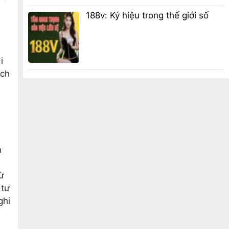
188v: Ký hiệu trong thế giới số
i
ạch
h
ừ
 tư
ghi