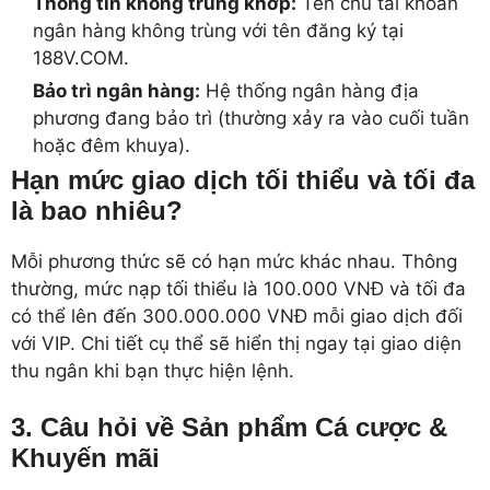
Thông tin không trùng khớp:
Tên chủ tài khoản
ngân hàng không trùng với tên đăng ký tại
188V.COM.
Bảo trì ngân hàng:
Hệ thống ngân hàng địa
phương đang bảo trì (thường xảy ra vào cuối tuần
hoặc đêm khuya).
Hạn mức giao dịch tối thiểu và tối đa
là bao nhiêu?
Mỗi phương thức sẽ có hạn mức khác nhau. Thông
thường, mức nạp tối thiểu là 100.000 VNĐ và tối đa
có thể lên đến 300.000.000 VNĐ mỗi giao dịch đối
với VIP. Chi tiết cụ thể sẽ hiển thị ngay tại giao diện
thu ngân khi bạn thực hiện lệnh.
3. Câu hỏi về Sản phẩm Cá cược &
Khuyến mãi