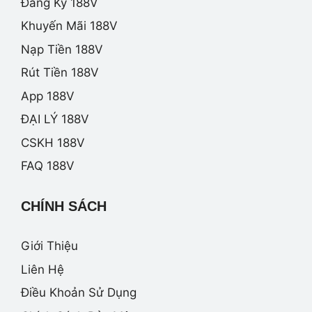
Đăng Ký 188V
Khuyến Mãi 188V
Nạp Tiền 188V
Rút Tiền 188V
App 188V
ĐẠI LÝ 188V
CSKH 188V
FAQ 188V
CHÍNH SÁCH
Giới Thiệu
Liên Hệ
Điều Khoản Sử Dụng