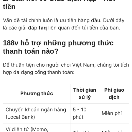
tiền
Vấn đề tài chính luôn là ưu tiên hàng đầu. Dưới đây
là các giải đáp
faq
liên quan đến túi tiền của bạn.
188v hỗ trợ những phương thức
thanh toán nào?
Để thuận tiện cho người chơi Việt Nam, chúng tôi tích
hợp đa dạng cổng thanh toán:
Thời gian
Phí giao
Phương thức
xử lý
dịch
Chuyển khoản ngân hàng
5 - 10
Miễn phí
(Local Bank)
phút
Ví điện tử (Momo,