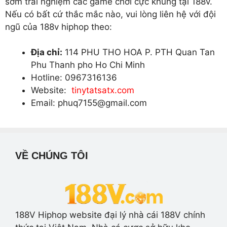
sớm trải nghiệm các game chơi cực khủng tại 188v.
Nếu có bất cứ thắc mắc nào, vui lòng liên hệ với đội
ngũ của 188v hiphop theo:
Địa chỉ:
114 PHU THO HOA P. PTH Quan Tan
Phu Thanh pho Ho Chi Minh
Hotline: 0967316136
Website:
tinytatsatx.com
Email:
phuq7155@gmail.com
VỀ CHÚNG TÔI
188V Hiphop website đại lý nhà cái 188V chính