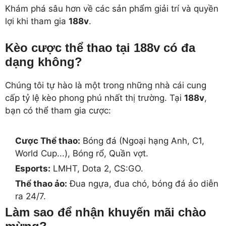
Khám phá sâu hơn về các sản phẩm giải trí và quyền
lợi khi tham gia
188v
.
Kèo cược thể thao tại 188v có đa
dạng không?
Chúng tôi tự hào là một trong những nhà cái cung
cấp tỷ lệ kèo phong phú nhất thị trường. Tại
188v
,
bạn có thể tham gia cược:
Cược Thể thao:
Bóng đá (Ngoại hạng Anh, C1,
World Cup...), Bóng rổ, Quần vợt.
Esports:
LMHT, Dota 2, CS:GO.
Thể thao ảo:
Đua ngựa, đua chó, bóng đá ảo diễn
ra 24/7.
Làm sao để nhận khuyến mãi chào