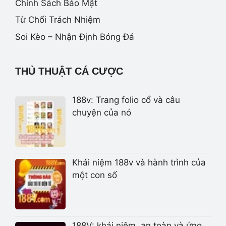
Chính Sách Bảo Mật
Từ Chối Trách Nhiệm
Soi Kèo – Nhận Định Bóng Đá
THỦ THUẬT CÁ CƯỢC
188v: Trang folio cổ và câu
chuyện của nó
Khái niệm 188v và hành trình của
một con số
188V: khái niệm, an toàn và ứng