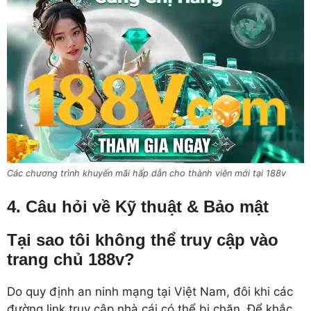
Các chương trình khuyến mãi hấp dẫn cho thành viên mới tại 188v
4. Câu hỏi về Kỹ thuật & Bảo mật
Tại sao tôi không thể truy cập vào
trang chủ 188v?
Do quy định an ninh mạng tại Việt Nam, đôi khi các
đường link truy cập nhà cái có thể bị chặn. Để khắc