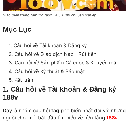
Giao diện trung tâm trợ giúp FAQ 188v chuyên nghiệp
Mục Lục
1. Câu hỏi về Tài khoản & Đăng ký
2. Câu hỏi về Giao dịch Nạp - Rút tiền
3. Câu hỏi về Sản phẩm Cá cược & Khuyến mãi
4. Câu hỏi về Kỹ thuật & Bảo mật
5. Kết luận
1. Câu hỏi về Tài khoản & Đăng ký
188v
Đây là nhóm câu hỏi
faq
phổ biến nhất đối với những
người chơi mới bắt đầu tìm hiểu về nền tảng
188v
.