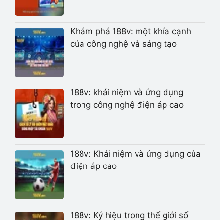
Khám phá 188v: một khía cạnh
của công nghệ và sáng tạo
188v: khái niệm và ứng dụng
trong công nghệ điện áp cao
188v: Khái niệm và ứng dụng của
điện áp cao
188v: Ký hiệu trong thế giới số