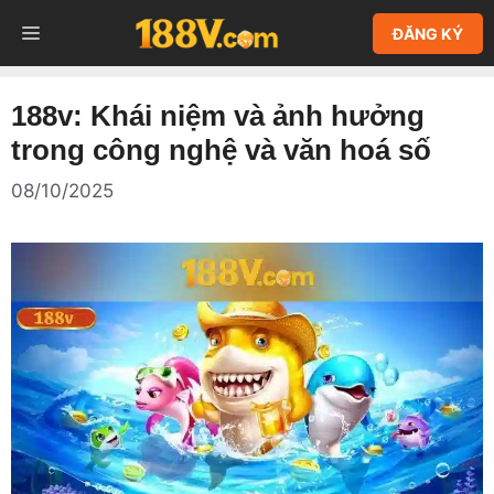
Chuyển
MENU
ĐĂNG KÝ
đến
nội
dung
188v: Khái niệm và ảnh hưởng
trong công nghệ và văn hoá số
08/10/2025