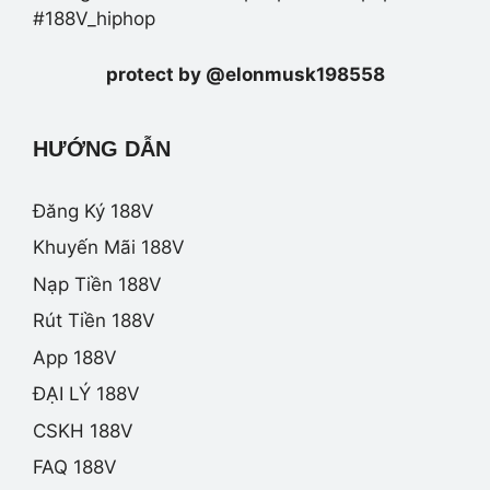
#188V_hiphop
protect by @elonmusk198558
HƯỚNG DẪN
Đăng Ký 188V
Khuyến Mãi 188V
Nạp Tiền 188V
Rút Tiền 188V
App 188V
ĐẠI LÝ 188V
CSKH 188V
FAQ 188V