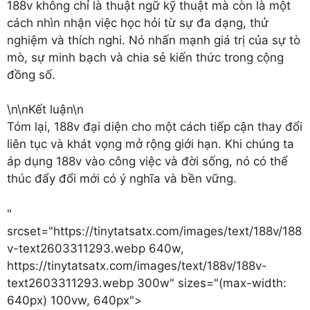
188v không chỉ là thuật ngữ kỹ thuật mà còn là một
cách nhìn nhận việc học hỏi từ sự đa dạng, thử
nghiệm và thích nghi. Nó nhấn mạnh giá trị của sự tò
mò, sự minh bạch và chia sẻ kiến thức trong cộng
đồng số.
\n\n
Kết luận
\n
Tóm lại, 188v đại diện cho một cách tiếp cận thay đổi
liên tục và khát vọng mở rộng giới hạn. Khi chúng ta
áp dụng 188v vào công việc và đời sống, nó có thể
thúc đẩy đổi mới có ý nghĩa và bền vững.
"
srcset="https://tinytatsatx.com/images/text/188v/188
v-text2603311293.webp 640w,
https://tinytatsatx.com/images/text/188v/188v-
text2603311293.webp 300w" sizes="(max-width:
640px) 100vw, 640px">