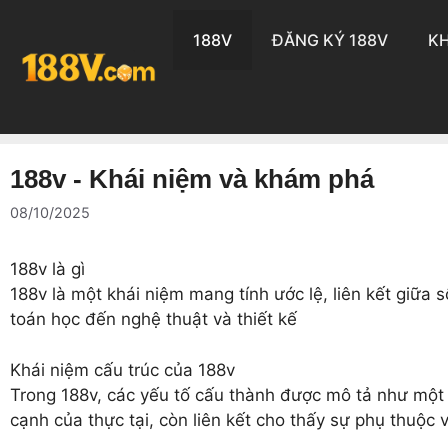
Chuyển
đến
188V
ĐĂNG KÝ 188V
KH
nội
dung
188v - Khái niệm và khám phá
08/10/2025
188v là gì
188v là một khái niệm mang tính ước lệ, liên kết giữa 
toán học đến nghệ thuật và thiết kế
Khái niệm cấu trúc của 188v
Trong 188v, các yếu tố cấu thành được mô tả như một m
cạnh của thực tại, còn liên kết cho thấy sự phụ thuộc 