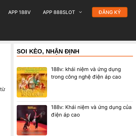
APP 188V
APP 888SLOT
ĐĂNG KÝ
SOI KÈO, NHẬN ĐỊNH
188v: khái niệm và ứng dụng
trong công nghệ điện áp cao
 từ
188v: Khái niệm và ứng dụng của
điện áp cao