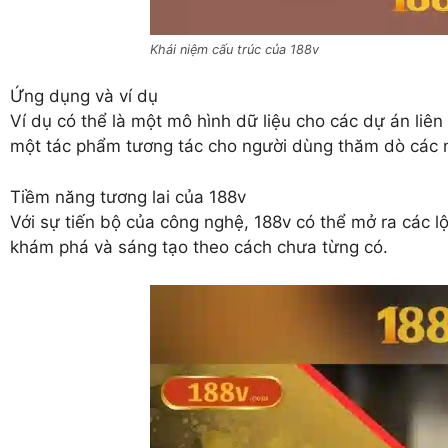
Khái niệm cấu trúc của 188v
Ứng dụng và ví dụ
Ví dụ có thể là một mô hình dữ liệu cho các dự án liê
một tác phẩm tương tác cho người dùng thăm dò các m
Tiềm năng tương lai của 188v
Với sự tiến bộ của công nghệ, 188v có thể mở ra các lộ 
khám phá và sáng tạo theo cách chưa từng có.