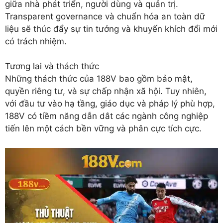
giữa nhà phát triển, người dùng và quản trị.
Transparent governance và chuẩn hóa an toàn dữ
liệu sẽ thúc đẩy sự tin tưởng và khuyến khích đổi mới
có trách nhiệm.
Tương lai và thách thức
Những thách thức của 188V bao gồm bảo mật,
quyền riêng tư, và sự chấp nhận xã hội. Tuy nhiên,
với đầu tư vào hạ tầng, giáo dục và pháp lý phù hợp,
188V có tiềm năng dẫn dắt các ngành công nghiệp
tiến lên một cách bền vững và phân cực tích cực.