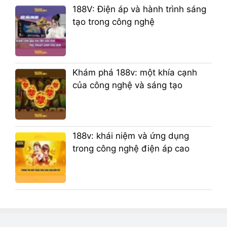
188V: Điện áp và hành trình sáng
tạo trong công nghệ
Khám phá 188v: một khía cạnh
của công nghệ và sáng tạo
188v: khái niệm và ứng dụng
trong công nghệ điện áp cao