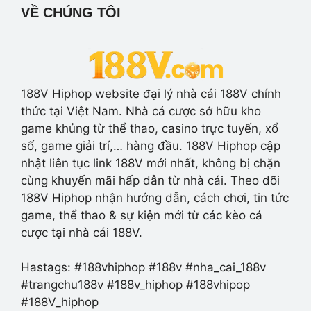
VỀ CHÚNG TÔI
188V Hiphop website đại lý nhà cái 188V chính
thức tại Việt Nam. Nhà cá cược sở hữu kho
game khủng từ thể thao, casino trực tuyến, xổ
số, game giải trí,… hàng đầu. 188V Hiphop cập
nhật liên tục link 188V mới nhất, không bị chặn
cùng khuyến mãi hấp dẫn từ nhà cái. Theo dõi
188V Hiphop nhận hướng dẫn, cách chơi, tin tức
game, thể thao & sự kiện mới từ các kèo cá
cược tại nhà cái 188V.
Hastags: #188vhiphop #188v #nha_cai_188v
#trangchu188v #188v_hiphop #188vhipop
#188V_hiphop