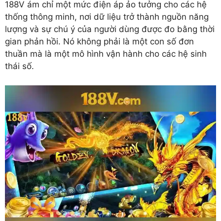
188V ám chỉ một mức điện áp ảo tưởng cho các hệ
thống thông minh, nơi dữ liệu trở thành nguồn năng
lượng và sự chú ý của người dùng được đo bằng thời
gian phản hồi. Nó không phải là một con số đơn
thuần mà là một mô hình vận hành cho các hệ sinh
thái số.