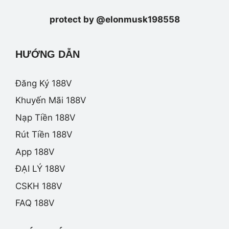
protect by @elonmusk198558
HƯỚNG DẪN
Đăng Ký 188V
Khuyến Mãi 188V
Nạp Tiền 188V
Rút Tiền 188V
App 188V
ĐẠI LÝ 188V
CSKH 188V
FAQ 188V