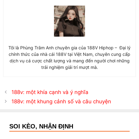
Tôi là Phùng Trâm Anh chuyên gia của 188V Hiphop – Đại lý
chính thức của nhà cái 188V tại Việt Nam, chuyên cung cấp
dịch vụ cá cược chất lượng và mang đến người chơi những
trải nghiệm giải trí mượt mà.
188v: một khía cạnh và ý nghĩa
188v: một khung cảnh số và câu chuyện
SOI KÈO, NHẬN ĐỊNH