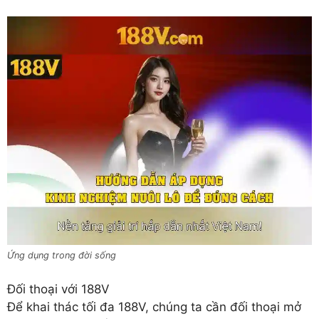
Ứng dụng trong đời sống
Đối thoại với 188V
Để khai thác tối đa 188V, chúng ta cần đối thoại mở