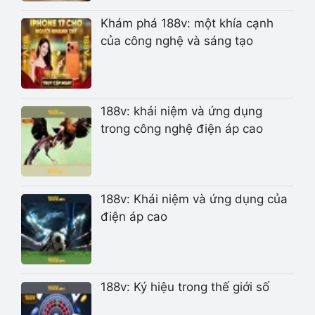
Khám phá 188v: một khía cạnh
của công nghệ và sáng tạo
188v: khái niệm và ứng dụng
trong công nghệ điện áp cao
188v: Khái niệm và ứng dụng của
điện áp cao
188v: Ký hiệu trong thế giới số