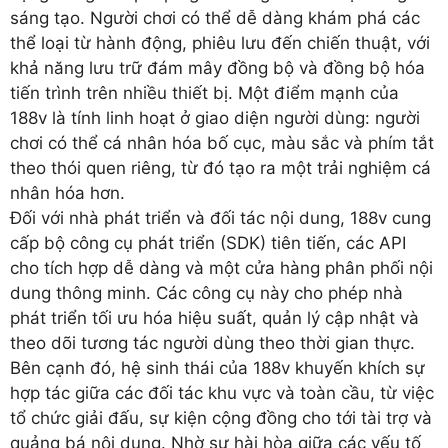
sáng tạo. Người chơi có thể dễ dàng khám phá các
thể loại từ hành động, phiêu lưu đến chiến thuật, với
khả năng lưu trữ đám mây đồng bộ và đồng bộ hóa
tiến trình trên nhiều thiết bị. Một điểm mạnh của
188v là tính linh hoạt ở giao diện người dùng: người
chơi có thể cá nhân hóa bố cục, màu sắc và phím tắt
theo thói quen riêng, từ đó tạo ra một trải nghiệm cá
nhân hóa hơn.
Đối với nhà phát triển và đối tác nội dung, 188v cung
cấp bộ công cụ phát triển (SDK) tiên tiến, các API
cho tích hợp dễ dàng và một cửa hàng phân phối nội
dung thông minh. Các công cụ này cho phép nhà
phát triển tối ưu hóa hiệu suất, quản lý cập nhật và
theo dõi tương tác người dùng theo thời gian thực.
Bên cạnh đó, hệ sinh thái của 188v khuyến khích sự
hợp tác giữa các đối tác khu vực và toàn cầu, từ việc
tổ chức giải đấu, sự kiện cộng đồng cho tới tài trợ và
quảng bá nội dung. Nhờ sự hài hòa giữa các yếu tố