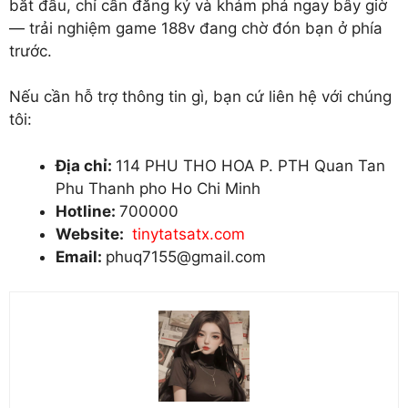
bắt đầu, chỉ cần đăng ký và khám phá ngay bây giờ
— trải nghiệm game 188v đang chờ đón bạn ở phía
trước.
Nếu cần hỗ trợ thông tin gì, bạn cứ liên hệ với chúng
tôi:
Địa chỉ:
114 PHU THO HOA P. PTH Quan Tan
Phu Thanh pho Ho Chi Minh
Hotline:
700000
Website:
tinytatsatx.com
Email:
phuq7155@gmail.com