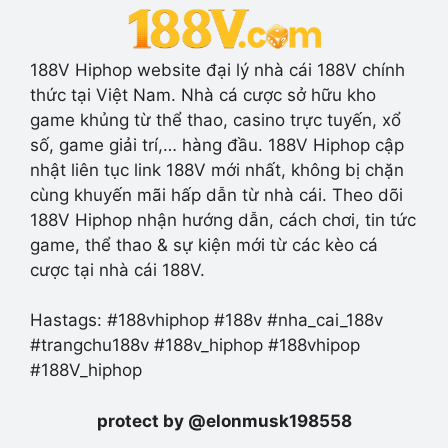
188V Hiphop website đại lý nhà cái 188V chính
thức tại Việt Nam. Nhà cá cược sở hữu kho
game khủng từ thể thao, casino trực tuyến, xổ
số, game giải trí,… hàng đầu. 188V Hiphop cập
nhật liên tục link 188V mới nhất, không bị chặn
cùng khuyến mãi hấp dẫn từ nhà cái. Theo dõi
188V Hiphop nhận hướng dẫn, cách chơi, tin tức
game, thể thao & sự kiện mới từ các kèo cá
cược tại nhà cái 188V.
Hastags: #188vhiphop #188v #nha_cai_188v
#trangchu188v #188v_hiphop #188vhipop
#188V_hiphop
protect by @elonmusk198558