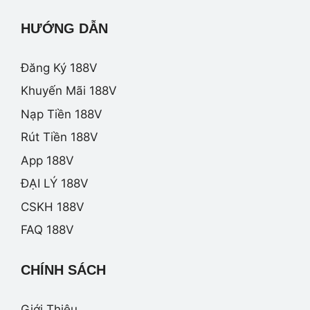
HƯỚNG DẪN
Đăng Ký 188V
Khuyến Mãi 188V
Nạp Tiền 188V
Rút Tiền 188V
App 188V
ĐẠI LÝ 188V
CSKH 188V
FAQ 188V
CHÍNH SÁCH
Giới Thiệu