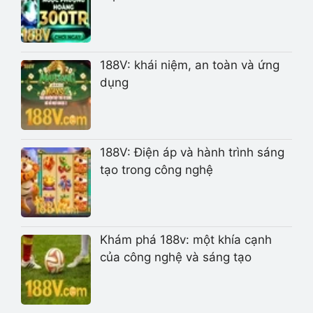
188V: khái niệm, an toàn và ứng
dụng
188V: Điện áp và hành trình sáng
tạo trong công nghệ
Khám phá 188v: một khía cạnh
của công nghệ và sáng tạo