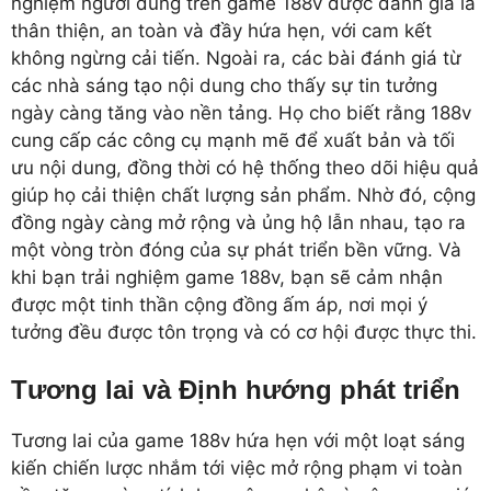
nghiệm người dùng trên game 188v được đánh giá là
thân thiện, an toàn và đầy hứa hẹn, với cam kết
không ngừng cải tiến. Ngoài ra, các bài đánh giá từ
các nhà sáng tạo nội dung cho thấy sự tin tưởng
ngày càng tăng vào nền tảng. Họ cho biết rằng 188v
cung cấp các công cụ mạnh mẽ để xuất bản và tối
ưu nội dung, đồng thời có hệ thống theo dõi hiệu quả
giúp họ cải thiện chất lượng sản phẩm. Nhờ đó, cộng
đồng ngày càng mở rộng và ủng hộ lẫn nhau, tạo ra
một vòng tròn đóng của sự phát triển bền vững. Và
khi bạn trải nghiệm game 188v, bạn sẽ cảm nhận
được một tinh thần cộng đồng ấm áp, nơi mọi ý
tưởng đều được tôn trọng và có cơ hội được thực thi.
Tương lai và Định hướng phát triển
Tương lai của game 188v hứa hẹn với một loạt sáng
kiến chiến lược nhắm tới việc mở rộng phạm vi toàn