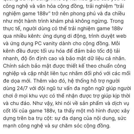
công nghệ và văn hóa cộng đồng, trải nghiệm “trải
nghiệm game 188v” trở nên phong phú và đa chiều
như một hành trình khám phá không ngừng. Trong
thực tế, người dùng có thể trải nghiệm game 188v
qua nhiều kênh: ứng dụng di động, trình duyệt web
và ứng dụng PC vanity dành cho cộng đồng. Mỗi
kênh đều được tối ưu hóa để đảm bảo tốc độ tải
nhanh, độ ổn định cao và bảo mật dữ liệu cá nhân.
Chính sách bảo mật được thiết kế theo chuẩn công
nghiệp và cập nhật liên tục nhằm đối phó với các mối
đe dọa mới. Thêm vào đó, hệ thống hỗ trợ người
dùng 24/7 với đội ngũ tư vấn đa ngôn ngữ giúp người
chơi ở mọi khu vực có thể nhận được trợ giúp kịp thời
và chu đáo. Như vậy, khi nói về sản phẩm và dịch vụ
cốt lõi của game 188v, ta thấy một mô hình được xây
dựng trên ba trụ cột: sự đa dạng của nội dung, sức
mạnh công nghệ và sự chăm sóc cộng đồng.