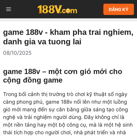
Chuyển
MENU
ĐĂNG KÝ
đến
nội
dung
game 188v - kham pha trai nghiem,
danh gia va tuong lai
08/10/2025
game 188v – một cơn gió mới cho
cộng đồng game
Trong bối cảnh thị trường trò chơi kỹ thuật số ngày
càng phong phú, game 188v nổi lên như một luồng
gió mới mang đến sự cân bằng giữa sáng tạo công
nghệ và trải nghiệm người dùng. Đây không chỉ là
một nền tảng hay một bộ công cụ, mà là một hệ sinh
thái tích hợp cho người chơi, nhà phát triển và nhà