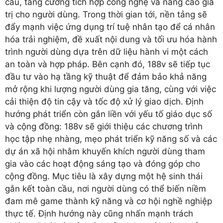
cầu, tăng cường tích hợp công nghệ và nâng cao giá
trị cho người dùng. Trong thời gian tới, nền tảng sẽ
đẩy mạnh việc ứng dụng trí tuệ nhân tạo để cá nhân
hóa trải nghiệm, đề xuất nội dung và tối ưu hóa hành
trình người dùng dựa trên dữ liệu hành vi một cách
an toàn và hợp pháp. Bên cạnh đó, 188v sẽ tiếp tục
đầu tư vào hạ tầng kỹ thuật để đảm bảo khả năng
mở rộng khi lượng người dùng gia tăng, cùng với việc
cải thiện độ tin cậy và tốc độ xử lý giao dịch. Định
hướng phát triển còn gắn liền với yếu tố giáo dục số
và cộng đồng: 188v sẽ giới thiệu các chương trình
học tập nhẹ nhàng, mẹo phát triển kỹ năng số và các
dự án xã hội nhằm khuyến khích người dùng tham
gia vào các hoạt động sáng tạo và đóng góp cho
cộng đồng. Mục tiêu là xây dựng một hệ sinh thái
gắn kết toàn cầu, nơi người dùng có thể biến niềm
đam mê game thành kỹ năng và cơ hội nghề nghiệp
thực tế. Định hướng này cũng nhấn mạnh trách