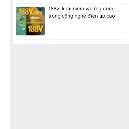
188v: khái niệm và ứng dụng
trong công nghệ điện áp cao