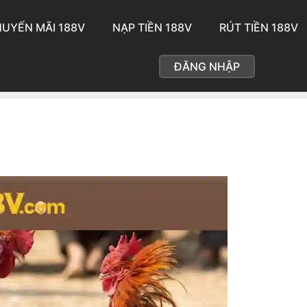
UYẾN MÃI 188V
NẠP TIỀN 188V
RÚT TIỀN 188V
ĐĂNG NHẬP