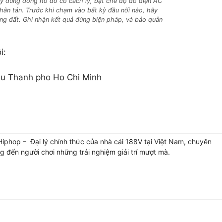
y dùng đồng hồ đo có cách ly, bật chế độ đo điện AC
phân tán. Trước khi chạm vào bất kỳ đầu nối nào, hãy
ống đất. Ghi nhận kết quả đúng biện pháp, và bảo quản
ôi:
u Thanh pho Ho Chi Minh
iphop – Đại lý chính thức của nhà cái 188V tại Việt Nam, chuyên
 đến người chơi những trải nghiệm giải trí mượt mà.