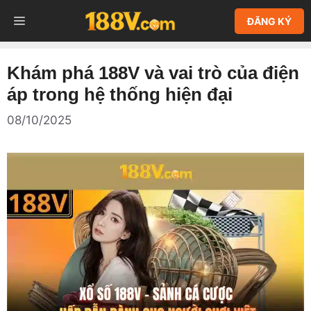
Chuyển
MENU
ĐĂNG KÝ
đến
nội
dung
Khám phá 188V và vai trò của điện
áp trong hệ thống hiện đại
08/10/2025