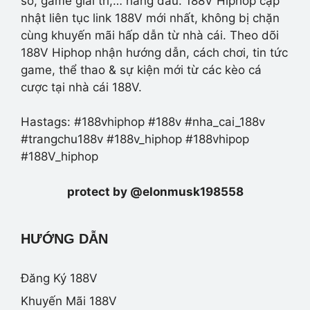
số, game giải trí,… hàng đầu. 188V Hiphop cập
nhật liên tục link 188V mới nhất, không bị chặn
cùng khuyến mãi hấp dẫn từ nhà cái. Theo dõi
188V Hiphop nhận hướng dẫn, cách chơi, tin tức
game, thể thao & sự kiện mới từ các kèo cá
cược tại nhà cái 188V.
Hastags: #188vhiphop #188v #nha_cai_188v
#trangchu188v #188v_hiphop #188vhipop
#188V_hiphop
protect by @elonmusk198558
HƯỚNG DẪN
Đăng Ký 188V
Khuyến Mãi 188V